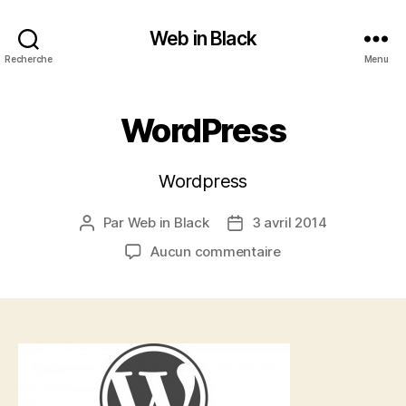
Web in Black
Recherche
Menu
WordPress
Wordpress
Par
Web in Black
3 avril 2014
Auteur
Date
de
de
sur
Aucun commentaire
l’article
l’article
WordPress