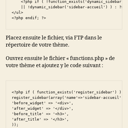
    <?php if ( !function_exists('dynamic_sidebar')

    || !dynamic_sidebar('sidebar-accueil') ) : ?>

</ul>

<?php endif; ?>
Placez ensuite le fichier, via FTP dans le
répertoire de votre thème.
Ouvrez ensuite le fichier « functions.php » de
votre thème et ajoutez y le code suivant :
<?php if ( function_exists('register_sidebar') )

register_sidebar(array('name'=>'sidebar-accueil',

'before_widget' => '<div>',

'after_widget' => '</div>',

'before_title' => '<h3>',

'after_title' => '</h3>',

));
