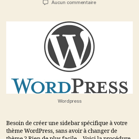
sur
Aucun commentaire
l’article
l’article
Ajouter
une
sidebar
widgetisable
à
votre
thème
WordPress
Wordpress
Besoin de créer une sidebar spécifique à votre
thème WordPress, sans avoir à changer de
thème ? Rien de plus facile… Voici la procédure